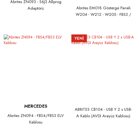
Abrites ZN093 - S6J3 ABprog
Abrites EM018 Gösterge Paneli
Adaptörü
W204 - W212 - W205 - FBS3 /
FBS4 için Jumper Kablolu
Kilometre Sayacı Kalibrasyonu
YENİ
MERCEDES
ABRITES CB104 - USB Y 2 x USB-
Abrites ZN094 - FBS4/FBS3 ELV
A Kablo (AVDI Arayüz Kablosu)
Kablosu