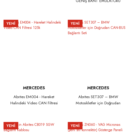
GENİŞ BANT EMÜLATÖRÜ
YENİ
YENİ
MERCEDES
MERCEDES
Abrites EM004 - Hareket
Abrites SET307 – BMW
Halindeki Video CAN Filtresi
Motosikletler için Doğrudan
125k
CAN-BUS Bağlantı Seti
YENİ
YENİ