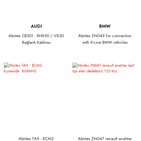
AUDI
BMW
Abrites CB501 - RH850 / V850
Abrites ZN049 for connection
Bağlantı Kablosu
with K-Line BMW vehicles
PassThru ONLY
Abrites TA9 - BCM2
Abrites ZN047 renault anahtar