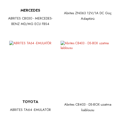
MERCEDES
Abrites ZN063 12V/1A DC Güç
ABRITES CB030 - MERCEDES-
Adaptörü
BENZ MD/MG ECU FBS4
managerin bağlama kablosu
TOYOTA
Abrites CB403 - DS-BOX uzatma
ABRITES TA64 -EMULATÖR
kablousu