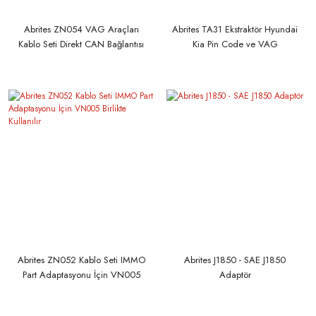
Abrites ZN054 VAG Araçları
Abrites TA31 Ekstraktör Hyundai
Kablo Seti Direkt CAN Bağlantısı
Kia Pin Code ve VAG
İçin
araçlarından 7. Bileşen Koruma
baytları
Abrites ZN052 Kablo Seti IMMO
Abrites J1850 - SAE J1850
Part Adaptasyonu İçin VN005
Adaptör
Birlikte Kullanılır