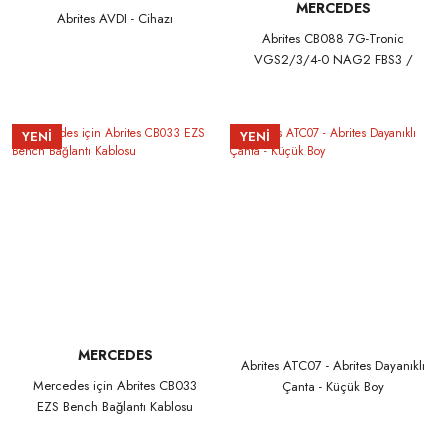
MERCEDES
Abrites AVDI - Cihazı
Abrites CB088 7G-Tronic
VGS2/3/4-0 NAG2 FBS3 /
FBS4 Doğrudan CAN BUS
Bağlantı Kablosu
YENİ
YENİ
MERCEDES
Abrites ATC07 - Abrites Dayanıklı
Mercedes için Abrites CB033
Çanta - Küçük Boy
EZS Bench Bağlantı Kablosu