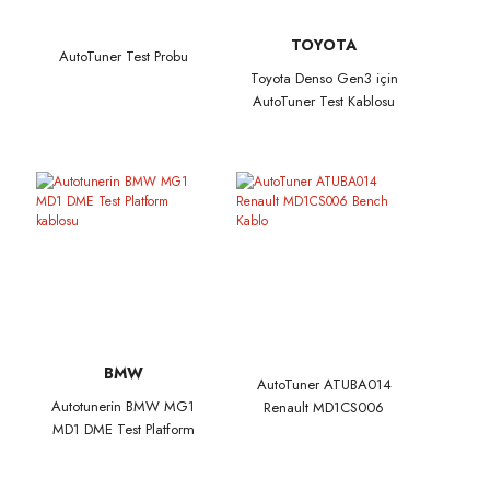
TOYOTA
AutoTuner Test Probu
Toyota Denso Gen3 için
AutoTuner Test Kablosu
BMW
AutoTuner ATUBA014
Autotunerin BMW MG1
Renault MD1CS006
MD1 DME Test Platform
Bench Kablo
kablosu