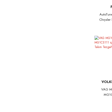
AutoTune
Chrysle
VOLK
VAG M
MG1CS
AutoT
Tezga