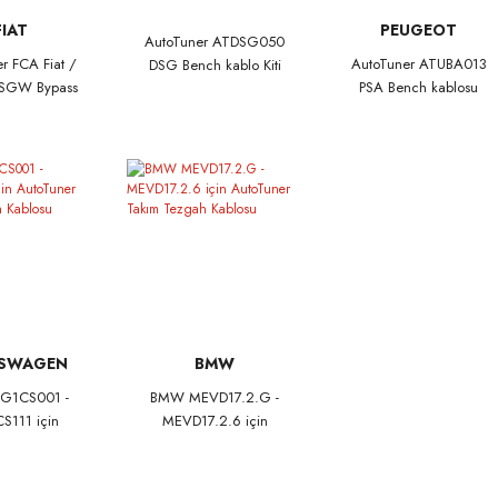
FIAT
PEUGEOT
AutoTuner ATDSG050
r FCA Fiat /
AutoTuner ATUBA013
DSG Bench kablo Kiti
r SGW Bypass
PSA Bench kablosu
MD1CS003
SWAGEN
BMW
G1CS001 -
BMW MEVD17.2.G -
111 için
MEVD17.2.6 için
uner Takım
AutoTuner Takım
h Kablosu
Tezgah Kablosu