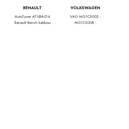
RENAULT
VOLKSWAGEN
AutoTuner ATUBA014
VAG MG1CS002 -
Renault Bench kablosu
MG1CS008 -
MD1CS006
MG1CP007 -
MG1CS047 için
AutoTuner Takım
Tezgah Kablosu