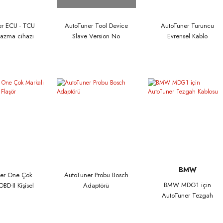
er ECU - TCU
AutoTuner Tool Device
AutoTuner Turuncu
azma cihazı
Slave Version No
Evrensel Kablo
 versiyonu
subscription, free
updates. 5 years
warranty
BMW
ner One Çok
AutoTuner Probu Bosch
BMW MDG1 için
BD-II Kişisel
Adaptörü
AutoTuner Tezgah
laşör
Kablosu