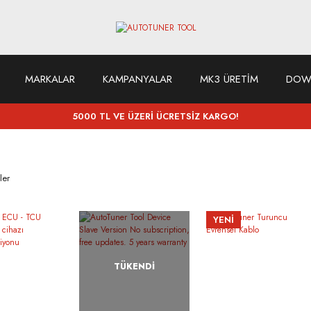
MARKALAR
KAMPANYALAR
MK3 ÜRETİM
DOW
5000 TL VE ÜZERİ ÜCRETSİZ KARGO!
ler
YENİ
TÜKENDİ