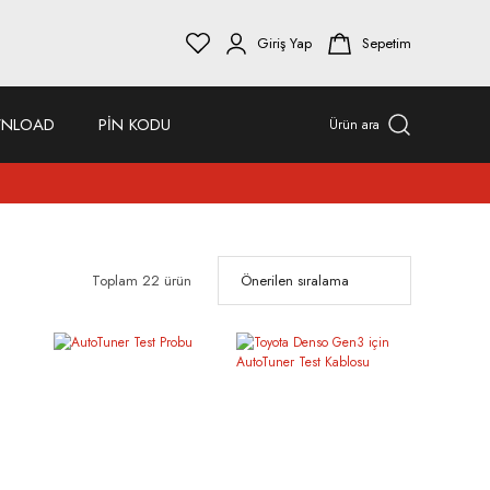
Giriş Yap
Sepetim
NLOAD
PİN KODU
Ürün ara
Toplam 22 ürün