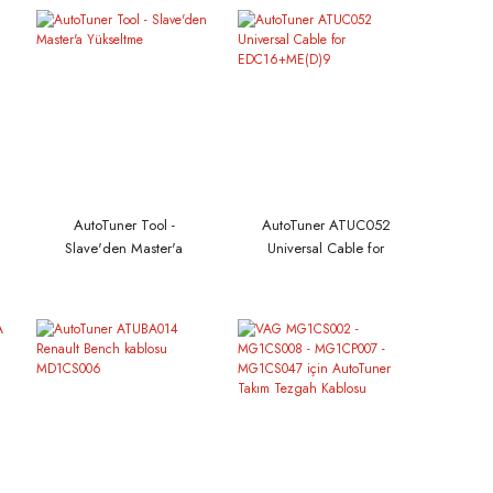
AutoTuner Tool -
AutoTuner ATUC052
Slave'den Master'a
Universal Cable for
Yükseltme
EDC16+ME(D)9