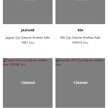
JAGUAR
KİA
Jaguar Çip Geçme Anahtar Kabı
KIA Çip Geçme Anahtar Kabı
TBE1 Ucu
HYN14 Ucu
TÜKENDİ
TÜKENDİ