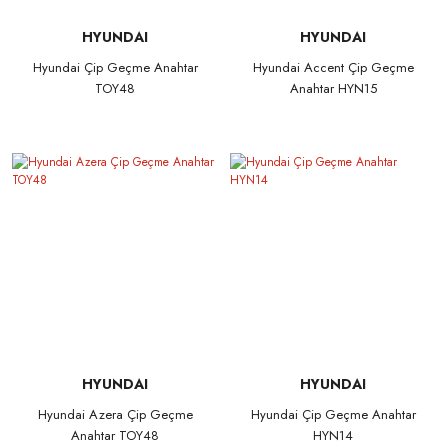
HYUNDAI
HYUNDAI
Hyundai Çip Geçme Anahtar
Hyundai Accent Çip Geçme
TOY48
Anahtar HYN15
HYUNDAI
HYUNDAI
Hyundai Azera Çip Geçme
Hyundai Çip Geçme Anahtar
Anahtar TOY48
HYN14