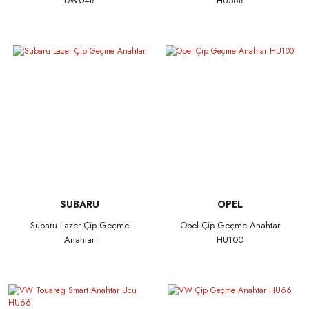
DW04R
HU56R
SUBARU
OPEL
Subaru Lazer Çip Geçme
Opel Çip Geçme Anahtar
Anahtar
HU100