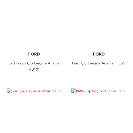
FORD
FORD
Ford Focus Çip Geçme Anahtar
Ford Çip Geçme Anahtarı FO21
HU101