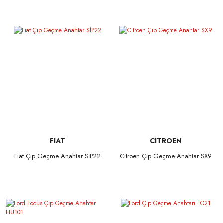
FIAT
CITROEN
Fiat Çip Geçme Anahtar SİP22
Citroen Çip Geçme Anahtar SX9