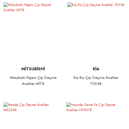
MİTSUBİSHİ
KİA
Mitsubishi Pajero Çip Geçme
Kia Rio Çip Geçma Anahtar
Anahtar MİT8
TOY48