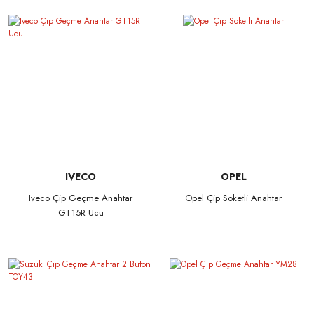
IVECO
OPEL
Iveco Çip Geçme Anahtar
Opel Çip Soketli Anahtar
GT15R Ucu