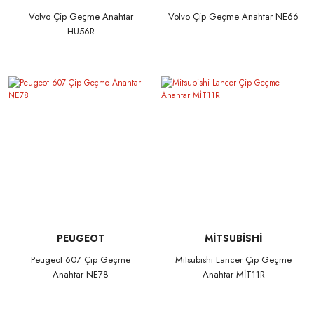
Volvo Çip Geçme Anahtar
Volvo Çip Geçme Anahtar NE66
HU56R
PEUGEOT
MİTSUBİSHİ
Peugeot 607 Çip Geçme
Mitsubishi Lancer Çip Geçme
Anahtar NE78
Anahtar MİT11R