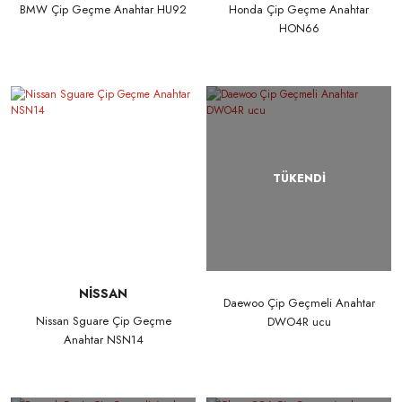
BMW Çip Geçme Anahtar HU92
Honda Çip Geçme Anahtar
HON66
TÜKENDİ
NİSSAN
Daewoo Çip Geçmeli Anahtar
Nissan Sguare Çip Geçme
DWO4R ucu
Anahtar NSN14