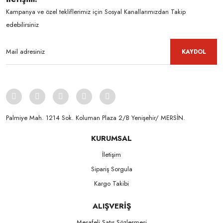
Kampanya ve özel tekliflerimiz için Sosyal Kanallarımızdan Takip
edebilirsiniz
KAYDOL
Palmiye Mah. 1214 Sok. Koluman Plaza 2/B Yenişehir/ MERSİN.ㅤㅤㅤㅤㅤㅤㅤㅤㅤㅤㅤㅤㅤㅤㅤㅤㅤㅤㅤㅤㅤㅤㅤㅤㅤㅤㅤㅤㅤㅤㅤㅤㅤㅤㅤ ㅤㅤㅤㅤㅤㅤㅤㅤㅤㅤ
KURUMSAL
İletişim
Sipariş Sorgula
Kargo Takibi
ALIŞVERİŞ
Mesafeli Satış Sözleşmesi