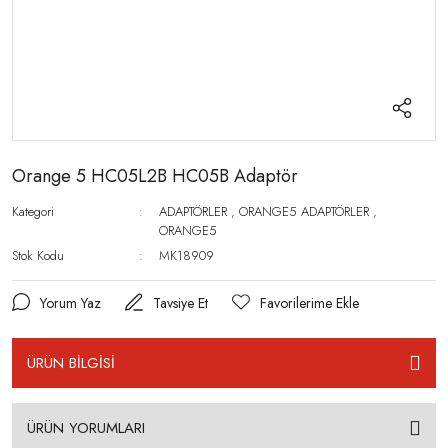
Orange 5 HC05L2B HC05B Adaptör
Kategori
ADAPTÖRLER
,
ORANGE5 ADAPTÖRLER
,
ORANGE5
Stok Kodu
MK18909
Yorum Yaz
Tavsiye Et
ÜRÜN BİLGİSİ
ÜRÜN YORUMLARI