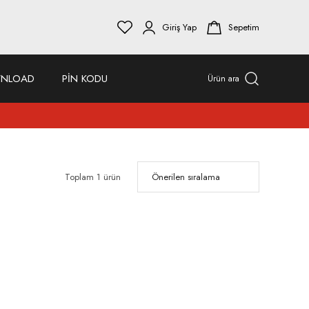
Giriş Yap
Sepetim
NLOAD
PİN KODU
Ürün ara
Toplam 1 ürün