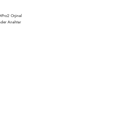
Pro2 Orjinal
nder Anahtar
ramlama
a ve Pin Kod
ama Cihaz