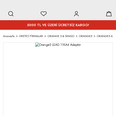
5000 TL VE ÜZERİ ÜCRETSİZ KARGO!
Anasayfa
ÜRETİCİ FİRMALAR
ORANGE 5 & TANGO
ORANGE5
ORANGE5 ADA