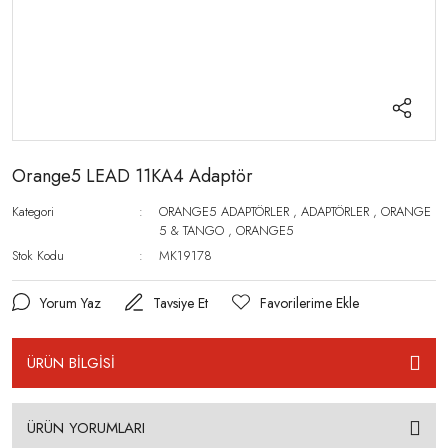
Orange5 LEAD 11KA4 Adaptör
Kategori
ORANGE5 ADAPTÖRLER
,
ADAPTÖRLER
,
ORANGE
5 & TANGO
,
ORANGE5
Stok Kodu
MK19178
Yorum Yaz
Tavsiye Et
ÜRÜN BİLGİSİ
ÜRÜN YORUMLARI