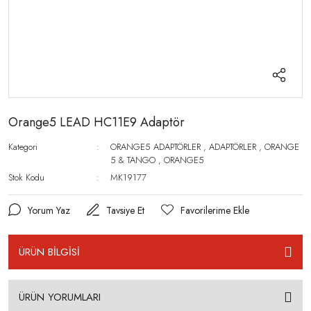
Orange5 LEAD HC11E9 Adaptör
Kategori
ORANGE5 ADAPTÖRLER
,
ADAPTÖRLER
,
ORANGE
5 & TANGO
,
ORANGE5
Stok Kodu
MK19177
Yorum Yaz
Tavsiye Et
ÜRÜN BİLGİSİ
ÜRÜN YORUMLARI