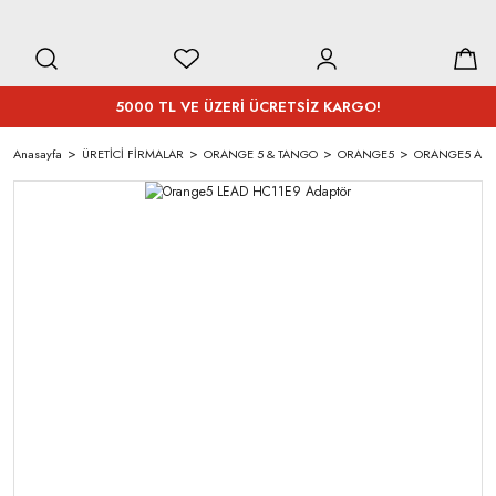
5000 TL VE ÜZERİ ÜCRETSİZ KARGO!
Anasayfa
ÜRETİCİ FİRMALAR
ORANGE 5 & TANGO
ORANGE5
ORANGE5 ADA