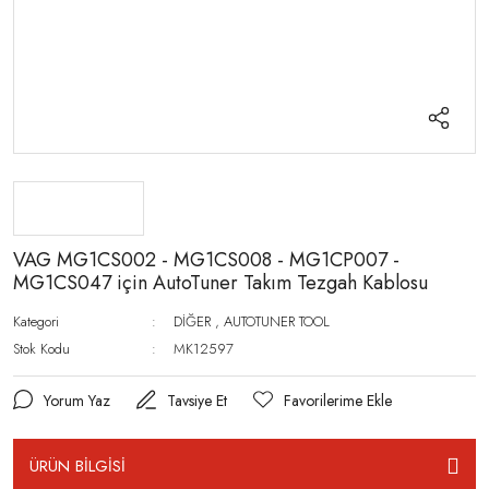
VAG MG1CS002 - MG1CS008 - MG1CP007 -
MG1CS047 için AutoTuner Takım Tezgah Kablosu
Kategori
DİĞER
,
AUTOTUNER TOOL
Stok Kodu
MK12597
Yorum Yaz
Tavsiye Et
ÜRÜN BİLGİSİ