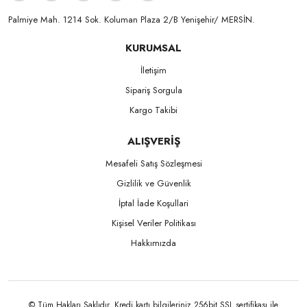
Palmiye Mah. 1214 Sok. Koluman Plaza 2/B Yenişehir/ MERSİN.ㅤㅤㅤㅤㅤㅤㅤㅤㅤㅤㅤㅤㅤㅤㅤㅤㅤㅤㅤㅤㅤㅤㅤㅤㅤㅤㅤㅤㅤㅤㅤㅤㅤㅤㅤ ㅤㅤㅤㅤㅤㅤㅤㅤㅤㅤ
KURUMSAL
İletişim
Sipariş Sorgula
Kargo Takibi
ALIŞVERİŞ
Mesafeli Satış Sözleşmesi
Gizlilik ve Güvenlik
İptal İade Koşullari
Kişisel Veriler Politikası
Hakkımızda
© Tüm Hakları Saklıdır. Kredi kartı bilgileriniz 256bit SSL sertifikası ile