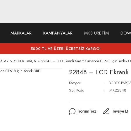
MARKALAR
KAMPANYALAR
MK3 ÜRETİM
DOW
5000 TL VE ÜZERİ ÜCRETSİZ KARGO!
DALAR
YEDEK PARÇA
22848 – LCD Ekranlı Smart Kumanda CF618 için Yedek 
22848 – LCD Ekranlı
Kategori
YEDEK PARÇ
Stok Kodu
MK22848
Yorum Yaz
Tavsiye Et