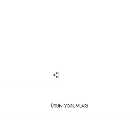
ÜRÜN YORUMLARI
rda yetersiz gördüğünüz noktaları öneri formunu kullanarak tarafımıza iletebilirsi