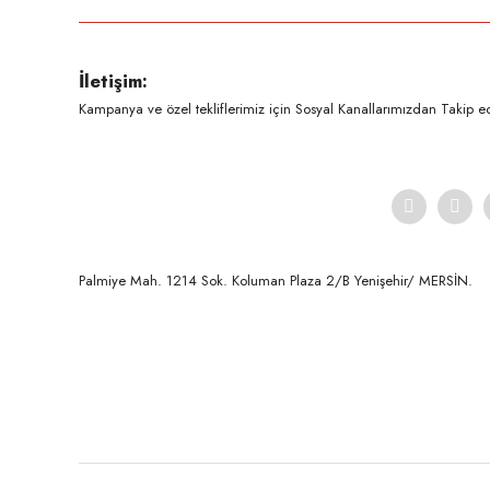
Ürün resmi kalitesiz, bozuk veya görüntülenemiyor.
İletişim:
Ürün açıklamasında eksik bilgiler bulunuyor.
Kampanya ve özel tekliflerimiz için Sosyal Kanallarımızdan Takip ede
Ürün bilgilerinde hatalar bulunuyor.
Ürün fiyatı diğer sitelerden daha pahalı.
Bu ürüne benzer farklı alternatifler olmalı.
Palmiye Mah. 1214 Sok. Koluman Plaza 2/B Yenişehir/ MERSİN.ㅤㅤㅤㅤㅤㅤㅤㅤㅤㅤㅤㅤㅤㅤㅤㅤㅤㅤㅤㅤㅤㅤㅤㅤㅤㅤㅤㅤㅤㅤㅤㅤㅤㅤㅤ ㅤㅤㅤㅤㅤㅤㅤㅤㅤㅤ