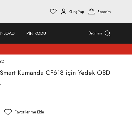
Giriş Yap
Sepetim
NLOAD
PİN KODU
Ürün ara
OBD
 Smart Kumanda CF618 için Yedek OBD
A