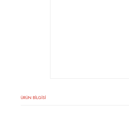
ÜRÜN BİLGİSİ
Bu ürünün fiyat bilgisi, resim, ürün açıklamalarında ve diğer konula
Görüş ve önerileriniz için teşekkür ederiz.