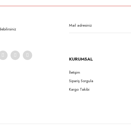
Bu ürüne ilk yorumu siz yapın!
Yorum Yaz
bilirsiniz
KURUMSAL
İletişim
Sipariş Sorgula
Gönder
Kargo Takibi