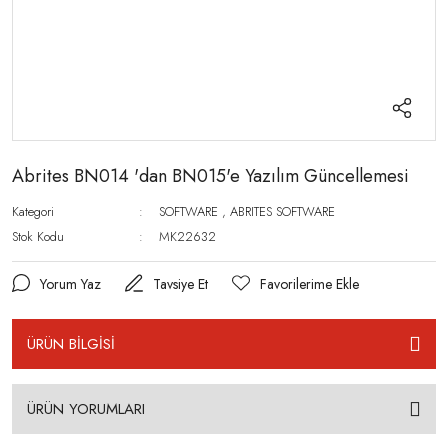
Abrites BN014 'dan BN015'e Yazılım Güncellemesi
Kategori
SOFTWARE
,
ABRITES SOFTWARE
Stok Kodu
MK22632
Yorum Yaz
Tavsiye Et
ÜRÜN BİLGİSİ
ÜRÜN YORUMLARI