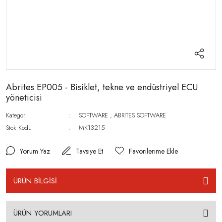
Abrites EP005 - Bisiklet, tekne ve endüstriyel ECU
yöneticisi
Kategori
SOFTWARE
,
ABRITES SOFTWARE
Stok Kodu
MK13215
Yorum Yaz
Tavsiye Et
ÜRÜN BİLGİSİ
ÜRÜN YORUMLARI