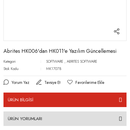
Abrites HK006'dan HK011'e Yazılım Güncellemesi
Kategori
SOFTWARE
,
ABRITES SOFTWARE
Stok Kodu
MK17078
Yorum Yaz
Tavsiye Et
ÜRÜN BİLGİSİ
ÜRÜN YORUMLARI