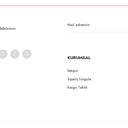
Bu ürüne ilk yorumu siz yapın!
Yorum Yaz
bilirsiniz
KURUMSAL
İletişim
Sipariş Sorgula
Gönder
Kargo Takibi