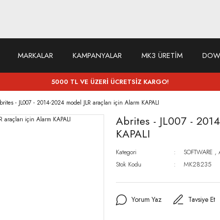
MARKALAR
KAMPANYALAR
MK3 ÜRETİM
DOW
5000 TL VE ÜZERİ ÜCRETSİZ KARGO!
brites - JL007 - 2014-2024 model JLR araçları için Alarm KAPALI
Abrites - JL007 - 201
KAPALI
Kategori
SOFTWARE
,
Stok Kodu
MK28235
Yorum Yaz
Tavsiye Et