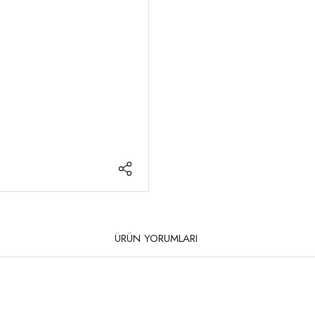
ÜRÜN YORUMLARI
rda yetersiz gördüğünüz noktaları öneri formunu kullanarak tarafımıza iletebilirsi