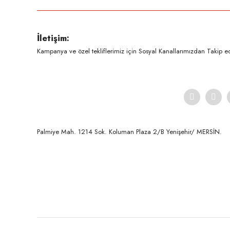
Ürün resmi kalitesiz, bozuk veya görüntülenemiyor.
İletişim:
Ürün açıklamasında eksik bilgiler bulunuyor.
Kampanya ve özel tekliflerimiz için Sosyal Kanallarımızdan Takip ede
Ürün bilgilerinde hatalar bulunuyor.
Ürün fiyatı diğer sitelerden daha pahalı.
Bu ürüne benzer farklı alternatifler olmalı.
Palmiye Mah. 1214 Sok. Koluman Plaza 2/B Yenişehir/ MERSİN.ㅤㅤㅤㅤㅤㅤㅤㅤㅤㅤㅤㅤㅤㅤㅤㅤㅤㅤㅤㅤㅤㅤㅤㅤㅤㅤㅤㅤㅤㅤㅤㅤㅤㅤㅤ ㅤㅤㅤㅤㅤㅤㅤㅤㅤㅤ