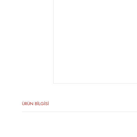
ÜRÜN BİLGİSİ
Bu ürünün fiyat bilgisi, resim, ürün açıklamalarında ve diğer konula
Görüş ve önerileriniz için teşekkür ederiz.