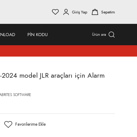
Giriş Yap
Sepetim
NLOAD
PİN KODU
Ürün ara
4-2024 model JLR araçları için Alarm
ABRITES SOFTWARE