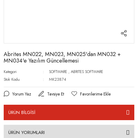
Abrites MN022, MN023, MN025'dan MN032 +
MN034'e Yazılım Güncellemesi
Kategori
SOFTWARE
,
ABRITES SOFTWARE
Stok Kodu
MK23874
Yorum Yaz
Tavsiye Et
ÜRÜN BİLGİSİ
ÜRÜN YORUMLARI