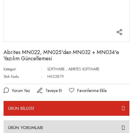
Abrites MN022, MN025'dan MN032 + MN034'e
Yazılım Güncellemesi
Kategori
SOFTWARE
,
ABRITES SOFTWARE
Stok Kodu
MK23879
Yorum Yaz
Tavsiye Et
ÜRÜN BİLGİSİ
ÜRÜN YORUMLARI