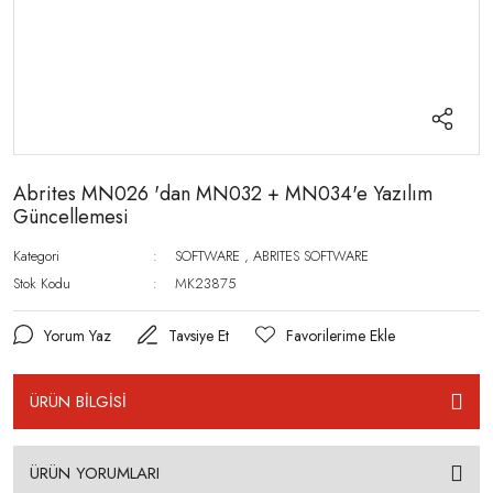
Abrites MN026 'dan MN032 + MN034'e Yazılım
Güncellemesi
Kategori
SOFTWARE
,
ABRITES SOFTWARE
Stok Kodu
MK23875
Yorum Yaz
Tavsiye Et
ÜRÜN BİLGİSİ
ÜRÜN YORUMLARI