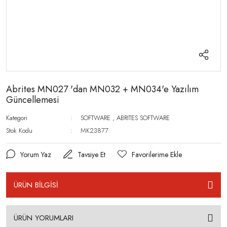
Abrites MN027 'dan MN032 + MN034'e Yazılım
Güncellemesi
Kategori
SOFTWARE
,
ABRITES SOFTWARE
Stok Kodu
MK23877
Yorum Yaz
Tavsiye Et
ÜRÜN BİLGİSİ
ÜRÜN YORUMLARI