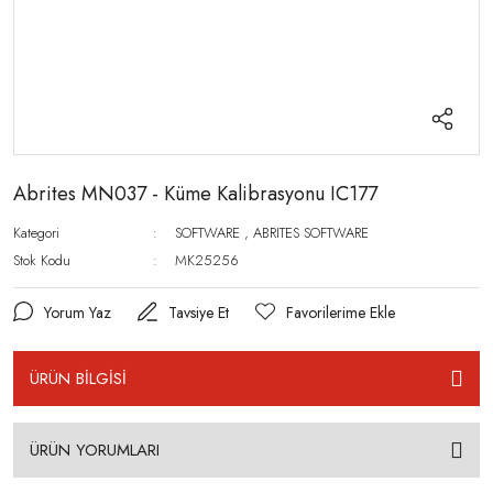
Abrites MN037 - Küme Kalibrasyonu IC177
Kategori
SOFTWARE
,
ABRITES SOFTWARE
Stok Kodu
MK25256
Yorum Yaz
Tavsiye Et
ÜRÜN BİLGİSİ
ÜRÜN YORUMLARI