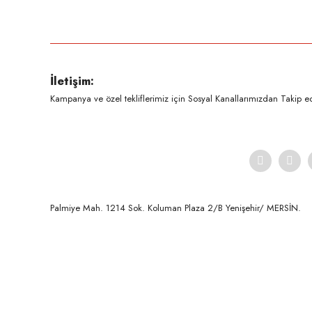
Bu ürünün fiyat bilgisi, resim, ürün açıklamalarında ve diğer konula
Görüş ve önerileriniz için teşekkür ederiz.
Ürün resmi kalitesiz, bozuk veya görüntülenemiyor.
İletişim:
Ürün açıklamasında eksik bilgiler bulunuyor.
Kampanya ve özel tekliflerimiz için Sosyal Kanallarımızdan Takip ede
Ürün bilgilerinde hatalar bulunuyor.
Ürün fiyatı diğer sitelerden daha pahalı.
Bu ürüne benzer farklı alternatifler olmalı.
Palmiye Mah. 1214 Sok. Koluman Plaza 2/B Yenişehir/ MERSİN.ㅤㅤㅤㅤㅤㅤㅤㅤㅤㅤㅤㅤㅤㅤㅤㅤㅤㅤㅤㅤㅤㅤㅤㅤㅤㅤㅤㅤㅤㅤㅤㅤㅤㅤㅤ ㅤㅤㅤㅤㅤㅤㅤㅤㅤㅤ