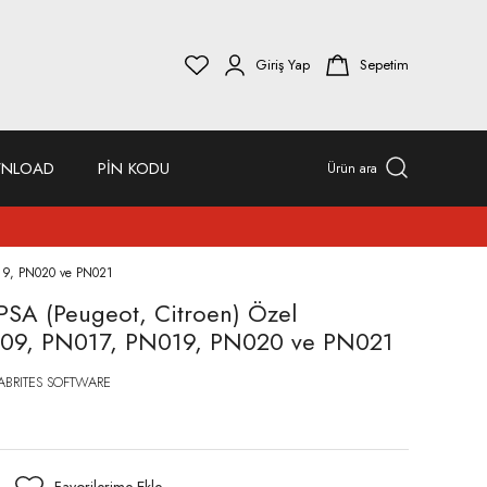
Giriş Yap
Sepetim
NLOAD
PİN KODU
Ürün ara
019, PN020 ve PN021
PSA (Peugeot, Citroen) Özel
N009, PN017, PN019, PN020 ve PN021
ABRITES SOFTWARE