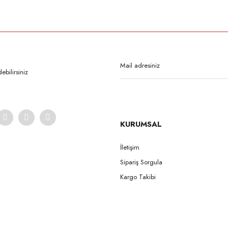
rda yetersiz gördüğünüz noktaları öneri formunu kullanarak tarafımıza iletebilirsi
Bu ürüne ilk yorumu siz yapın!
Yorum Yaz
bilirsiniz
KURUMSAL
İletişim
Sipariş Sorgula
Gönder
Kargo Takibi