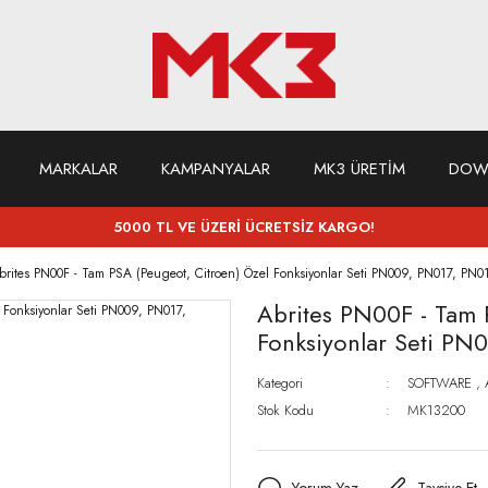
MARKALAR
KAMPANYALAR
MK3 ÜRETİM
DOW
5000 TL VE ÜZERİ ÜCRETSİZ KARGO!
brites PN00F - Tam PSA (Peugeot, Citroen) Özel Fonksiyonlar Seti PN009, PN017, PN
Abrites PN00F - Tam 
Fonksiyonlar Seti P
Kategori
SOFTWARE
,
Stok Kodu
MK13200
Yorum Yaz
Tavsiye Et