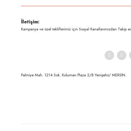
Ürün resmi kalitesiz, bozuk veya görüntülenemiyor.
İletişim:
Ürün açıklamasında eksik bilgiler bulunuyor.
Kampanya ve özel tekliflerimiz için Sosyal Kanallarımızdan Takip ede
Ürün bilgilerinde hatalar bulunuyor.
Ürün fiyatı diğer sitelerden daha pahalı.
Bu ürüne benzer farklı alternatifler olmalı.
Palmiye Mah. 1214 Sok. Koluman Plaza 2/B Yenişehir/ MERSİN.ㅤㅤㅤㅤㅤㅤㅤㅤㅤㅤㅤㅤㅤㅤㅤㅤㅤㅤㅤㅤㅤㅤㅤㅤㅤㅤㅤㅤㅤㅤㅤㅤㅤㅤㅤ ㅤㅤㅤㅤㅤㅤㅤㅤㅤㅤ