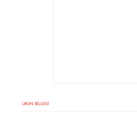
ÜRÜN BİLGİSİ
Bu ürünün fiyat bilgisi, resim, ürün açıklamalarında ve diğer konula
Görüş ve önerileriniz için teşekkür ederiz.