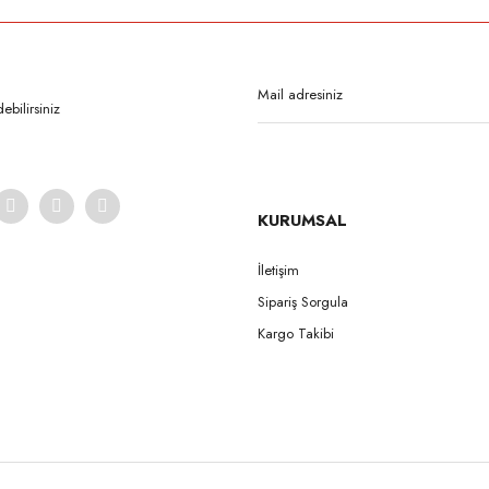
Bu ürüne ilk yorumu siz yapın!
Yorum Yaz
bilirsiniz
KURUMSAL
İletişim
Sipariş Sorgula
Gönder
Kargo Takibi