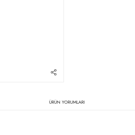
ÜRÜN YORUMLARI
rda yetersiz gördüğünüz noktaları öneri formunu kullanarak tarafımıza iletebilirsi