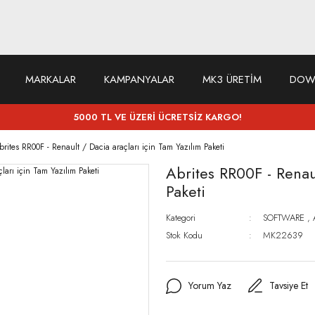
MARKALAR
KAMPANYALAR
MK3 ÜRETİM
DOW
5000 TL VE ÜZERİ ÜCRETSİZ KARGO!
brites RR00F - Renault / Dacia araçları için Tam Yazılım Paketi
Abrites RR00F - Renaul
Paketi
Kategori
SOFTWARE
,
Stok Kodu
MK22639
Yorum Yaz
Tavsiye Et