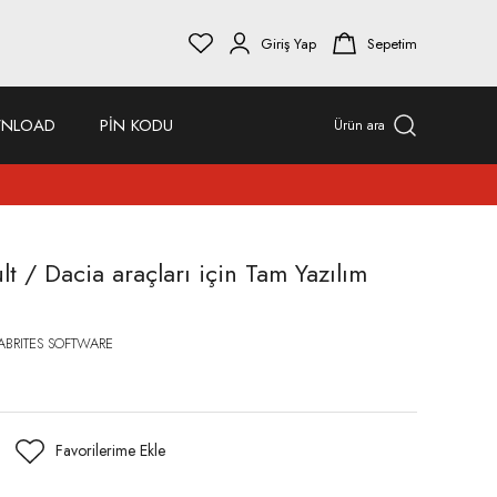
Giriş Yap
Sepetim
NLOAD
PİN KODU
Ürün ara
t / Dacia araçları için Tam Yazılım
ABRITES SOFTWARE