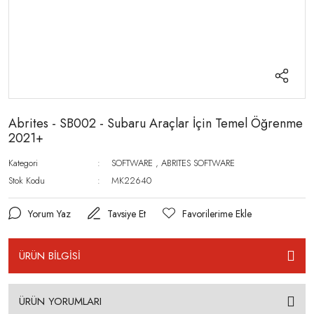
Abrites - SB002 - Subaru Araçlar İçin Temel Öğrenme
2021+
Kategori
SOFTWARE
,
ABRITES SOFTWARE
Stok Kodu
MK22640
Yorum Yaz
Tavsiye Et
ÜRÜN BİLGİSİ
ÜRÜN YORUMLARI