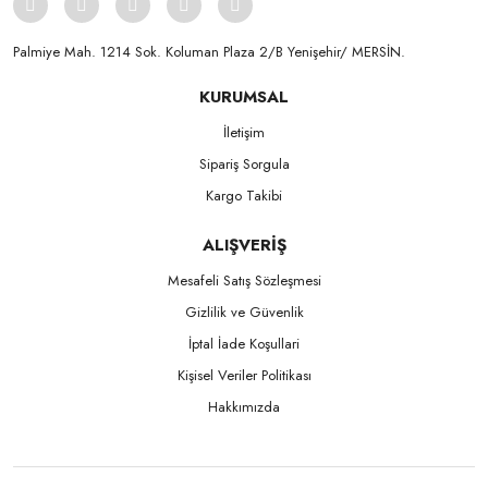
Palmiye Mah. 1214 Sok. Koluman Plaza 2/B Yenişehir/ MERSİN.ㅤㅤㅤㅤㅤㅤㅤㅤㅤㅤㅤㅤㅤㅤㅤㅤㅤㅤㅤㅤㅤㅤㅤㅤㅤㅤㅤㅤㅤㅤㅤㅤㅤㅤㅤ ㅤㅤㅤㅤㅤㅤㅤㅤㅤㅤ
KURUMSAL
İletişim
Sipariş Sorgula
Kargo Takibi
ALIŞVERİŞ
Mesafeli Satış Sözleşmesi
Gizlilik ve Güvenlik
İptal İade Koşullari
Kişisel Veriler Politikası
Hakkımızda