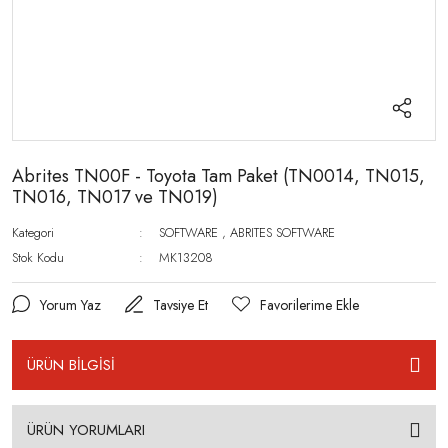
Abrites TN00F - Toyota Tam Paket (TN0014, TN015,
TN016, TN017 ve TN019)
Kategori
SOFTWARE
,
ABRITES SOFTWARE
Stok Kodu
MK13208
Yorum Yaz
Tavsiye Et
ÜRÜN BİLGİSİ
ÜRÜN YORUMLARI