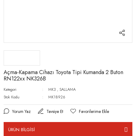
Açma-Kapama Cihazı Toyota Tipi Kumanda 2 Buton
RN122xx NK326B
Kategori
MK3
,
SALLAMA
Stok Kodu
MK18926
Yorum Yaz
Tavsiye Et
ÜRÜN BİLGİSİ