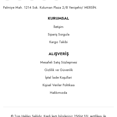
Palmiye Mah. 1214 Sok. Koluman Plaza 2/B Yenişehir/ MERSİN.ㅤㅤㅤㅤㅤㅤㅤㅤㅤㅤㅤㅤㅤㅤㅤㅤㅤㅤㅤㅤㅤㅤㅤㅤㅤㅤㅤㅤㅤㅤㅤㅤㅤㅤㅤ ㅤㅤㅤㅤㅤㅤㅤㅤㅤㅤ
KURUMSAL
İletişim
Sipariş Sorgula
Kargo Takibi
ALIŞVERİŞ
Mesafeli Satış Sözleşmesi
Gizlilik ve Güvenlik
İptal İade Koşullari
Kişisel Veriler Politikası
Hakkımızda
© Tüm Hakları Saklıdır. Kredi kartı bilgileriniz 256bit SSL sertifikası ile