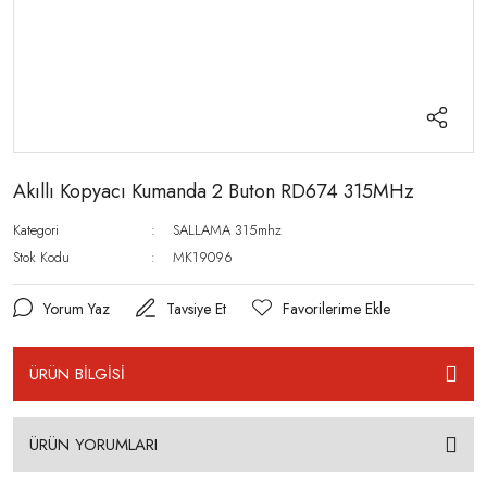
Akıllı Kopyacı Kumanda 2 Buton RD674 315MHz
Kategori
SALLAMA 315mhz
Stok Kodu
MK19096
Yorum Yaz
Tavsiye Et
ÜRÜN BİLGİSİ
ÜRÜN YORUMLARI