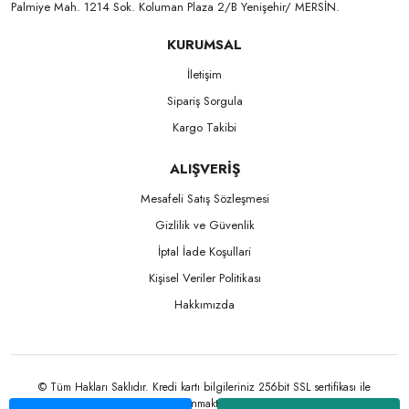
Palmiye Mah. 1214 Sok. Koluman Plaza 2/B Yenişehir/ MERSİN.ㅤㅤㅤㅤㅤㅤㅤㅤㅤㅤㅤㅤㅤㅤㅤㅤㅤㅤㅤㅤㅤㅤㅤㅤㅤㅤㅤㅤㅤㅤㅤㅤㅤㅤㅤ ㅤㅤㅤㅤㅤㅤㅤㅤㅤㅤ
KURUMSAL
İletişim
Sipariş Sorgula
Kargo Takibi
ALIŞVERİŞ
Mesafeli Satış Sözleşmesi
Gizlilik ve Güvenlik
İptal İade Koşullari
Kişisel Veriler Politikası
Hakkımızda
© Tüm Hakları Saklıdır. Kredi kartı bilgileriniz 256bit SSL sertifikası ile
korunmaktadır.