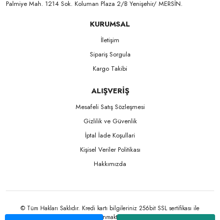
Palmiye Mah. 1214 Sok. Koluman Plaza 2/B Yenişehir/ MERSİN.ㅤㅤㅤㅤㅤㅤㅤㅤㅤㅤㅤㅤㅤㅤㅤㅤㅤㅤㅤㅤㅤㅤㅤㅤㅤㅤㅤㅤㅤㅤㅤㅤㅤㅤㅤ ㅤㅤㅤㅤㅤㅤㅤㅤㅤㅤ
KURUMSAL
İletişim
Sipariş Sorgula
Kargo Takibi
ALIŞVERİŞ
Mesafeli Satış Sözleşmesi
Gizlilik ve Güvenlik
İptal İade Koşullari
Kişisel Veriler Politikası
Hakkımızda
© Tüm Hakları Saklıdır. Kredi kartı bilgileriniz 256bit SSL sertifikası ile
korunmaktadır.