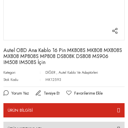
Autel OBD Ana Kablo 16 Pin MK808S MK808 MX808S
MX808 MP808S MP808 DS808K DS808 MS906
IM508 IM508S İçin
Kategori
DİĞER
,
Autel Kablo Ve Adaptörleri
Stok Kodu
MK12593
Yorum Yaz
Tavsiye Et
ÜRÜN BİLGİSİ