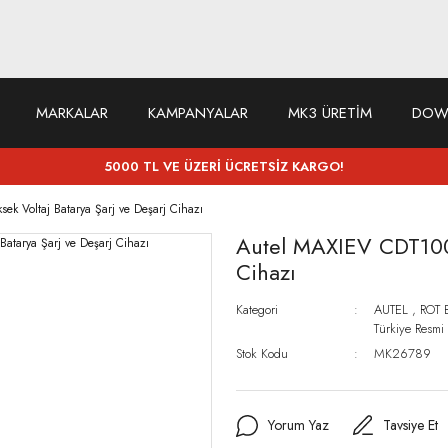
MARKALAR
KAMPANYALAR
MK3 ÜRETİM
DOW
5000 TL VE ÜZERİ ÜCRETSİZ KARGO!
k Voltaj Batarya Şarj ve Deşarj Cihazı
Autel MAXIEV CDT100 
Cihazı
Kategori
AUTEL
,
ROT 
Türkiye Resmi 
Stok Kodu
MK26789
Yorum Yaz
Tavsiye Et