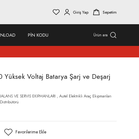
Giriş Yap
Sepetim
NLOAD
PİN KODU
Ürün ara
Yüksek Voltaj Batarya Şarj ve Deşarj
BALANS VE SERVIS EKIPMANLARI
,
Autel Elektrikli Araç Ekipmanları
Distribütörü