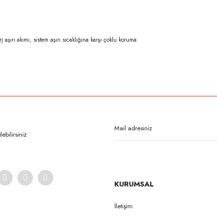
rj aşırı akımı, sistem aşırı sıcaklığına karşı çoklu koruma
rda yetersiz gördüğünüz noktaları öneri formunu kullanarak tarafımıza iletebilirsi
Bu ürüne ilk yorumu siz yapın!
Yorum Yaz
bilirsiniz
KURUMSAL
İletişim