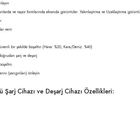
rlayın
tunlarda ve rapor formlarında ekranda görüntüler. Yakınlaştırma ve Uzaklaştırma görüntü
n
lar verir
güvenli bir şekilde boşaltın (Hava: %20, Kara/Deniz: %40)
doğrudan şarj ve deşarj
boşaltın.
arını (yangınları) önleyin
arj Cihazı ve Deşarj Cihazı Özellikleri: