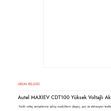
ÜRÜN BİLGİSİ
Autel MAXIEV CDT100 Yüksek Voltajlı Akü Ş
•Farklı voltaj seviyelerine sahip modüllerin deşarj, şarj ve aktivasyon testl