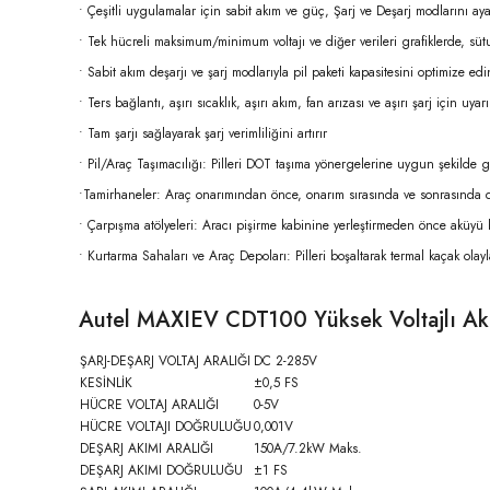
• Çeşitli uygulamalar için sabit akım ve güç, Şarj ve Deşarj modlarını aya
• Tek hücreli maksimum/minimum voltajı ve diğer verileri grafiklerde, sü
• Sabit akım deşarjı ve şarj modlarıyla pil paketi kapasitesini optimize edi
• Ters bağlantı, aşırı sıcaklık, aşırı akım, fan arızası ve aşırı şarj için uyarı
• Tam şarjı sağlayarak şarj verimliliğini artırır
• Pil/Araç Taşımacılığı: Pilleri DOT taşıma yönergelerine uygun şekilde 
•Tamirhaneler: Araç onarımından önce, onarım sırasında ve sonrasında 
• Çarpışma atölyeleri: Aracı pişirme kabinine yerleştirmeden önce aküyü 
• Kurtarma Sahaları ve Araç Depoları: Pilleri boşaltarak termal kaçak olayl
Autel MAXIEV CDT100 Yüksek Voltajlı Akü Ş
ŞARJ-DEŞARJ VOLTAJ ARALIĞI
DC 2-285V
KESİNLİK
±0,5 FS
HÜCRE VOLTAJ ARALIĞI
0-5V
HÜCRE VOLTAJI DOĞRULUĞU
0,001V
DEŞARJ AKIMI ARALIĞI
150A/7.2kW Maks.
DEŞARJ AKIMI DOĞRULUĞU
±1 FS