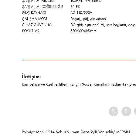
ŞARJ AKIMI ARALIĞI
100A/4.4kW Maks.
ŞARJ AKIMI DOĞRULUĞU
±1 FS
GÜÇ KAYNAĞI
AC 110/220V
ÇALIŞMA MODU
Deşarj, şarj, aktivasyon
CİHAZ GÜVENLİĞİ
DC giriş aşırı gerilimi, ters bağlantı, deşa
BOYUTLAR
530x300x350mm
Bu ürünün fiyat bilgisi, resim, ürün açıklamalarında ve diğer konula
Görüş ve önerileriniz için teşekkür ederiz.
Ürün resmi kalitesiz, bozuk veya görüntülenemiyor.
İletişim:
Ürün açıklamasında eksik bilgiler bulunuyor.
Kampanya ve özel tekliflerimiz için Sosyal Kanallarımızdan Takip ede
Ürün bilgilerinde hatalar bulunuyor.
Ürün fiyatı diğer sitelerden daha pahalı.
Bu ürüne benzer farklı alternatifler olmalı.
Palmiye Mah. 1214 Sok. Koluman Plaza 2/B Yenişehir/ MERSİN.ㅤㅤㅤㅤㅤㅤㅤㅤㅤㅤㅤㅤㅤㅤㅤㅤㅤㅤㅤㅤㅤㅤㅤㅤㅤㅤㅤㅤㅤㅤㅤㅤㅤㅤㅤ ㅤㅤㅤㅤㅤㅤㅤㅤㅤㅤ