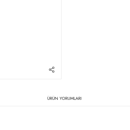
ÜRÜN YORUMLARI
rda yetersiz gördüğünüz noktaları öneri formunu kullanarak tarafımıza iletebilirsi