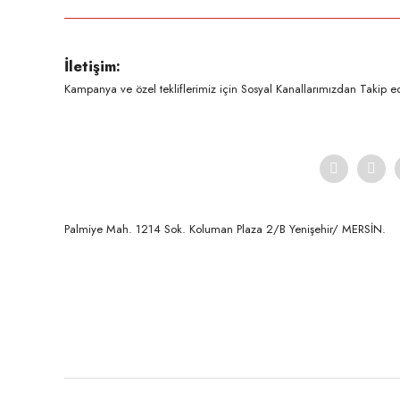
Ürün resmi kalitesiz, bozuk veya görüntülenemiyor.
İletişim:
Ürün açıklamasında eksik bilgiler bulunuyor.
Kampanya ve özel tekliflerimiz için Sosyal Kanallarımızdan Takip ede
Ürün bilgilerinde hatalar bulunuyor.
Ürün fiyatı diğer sitelerden daha pahalı.
Bu ürüne benzer farklı alternatifler olmalı.
Palmiye Mah. 1214 Sok. Koluman Plaza 2/B Yenişehir/ MERSİN.ㅤㅤㅤㅤㅤㅤㅤㅤㅤㅤㅤㅤㅤㅤㅤㅤㅤㅤㅤㅤㅤㅤㅤㅤㅤㅤㅤㅤㅤㅤㅤㅤㅤㅤㅤ ㅤㅤㅤㅤㅤㅤㅤㅤㅤㅤ