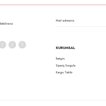
Bu ürüne ilk yorumu siz yapın!
Yorum Yaz
bilirsiniz
KURUMSAL
İletişim
Sipariş Sorgula
Gönder
Kargo Takibi