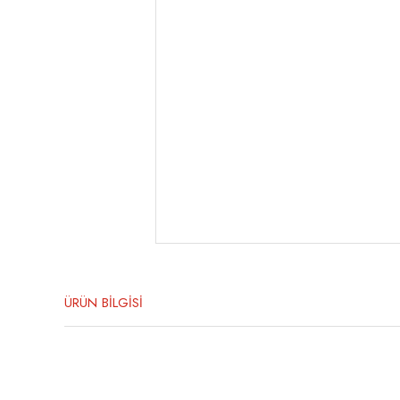
ÜRÜN BİLGİSİ
Bu ürünün fiyat bilgisi, resim, ürün açıklamalarında ve diğer konula
Görüş ve önerileriniz için teşekkür ederiz.