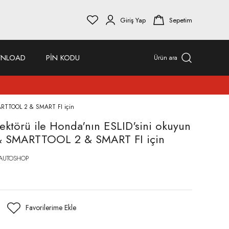
Giriş Yap
Sepetim
NLOAD
PİN KODU
Ürün ara
MARTTOOL 2 & SMART FI için
ktörü ile Honda'nın ESLID'sini okuyun
 SMARTTOOL 2 & SMART FI için
AUTOSHOP