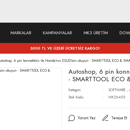
MARKALAR
KAMPANYALAR
MK3 ÜRETİM
DOW
5000 TL VE ÜZERİ ÜCRETSİZ KARGO!
utoshop, 6 pin konnektörü ile Honda'nın ESLID'sini okuyun - SMARTTOOL ECO & S
Autoshop, 6 pin konne
- SMARTTOOL ECO &
Kategori
SOFTWARE
,
Stok Kodu
MK26455
Yorum Yaz
Tavsiye Et