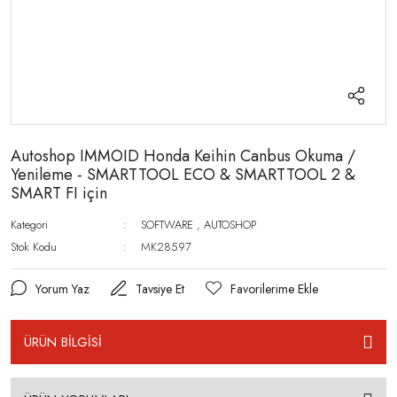
Autoshop IMMOID Honda Keihin Canbus Okuma /
Yenileme - SMARTTOOL ECO & SMARTTOOL 2 &
SMART FI için
Kategori
SOFTWARE
,
AUTOSHOP
Stok Kodu
MK28597
Yorum Yaz
Tavsiye Et
ÜRÜN BİLGİSİ