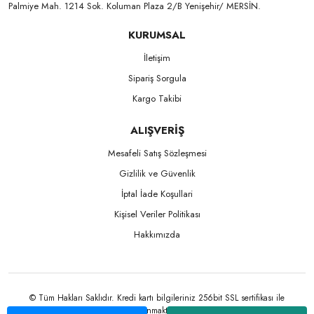
Palmiye Mah. 1214 Sok. Koluman Plaza 2/B Yenişehir/ MERSİN.ㅤㅤㅤㅤㅤㅤㅤㅤㅤㅤㅤㅤㅤㅤㅤㅤㅤㅤㅤㅤㅤㅤㅤㅤㅤㅤㅤㅤㅤㅤㅤㅤㅤㅤㅤ ㅤㅤㅤㅤㅤㅤㅤㅤㅤㅤ
KURUMSAL
İletişim
Sipariş Sorgula
Kargo Takibi
ALIŞVERİŞ
Mesafeli Satış Sözleşmesi
Gizlilik ve Güvenlik
İptal İade Koşullari
Kişisel Veriler Politikası
Hakkımızda
© Tüm Hakları Saklıdır. Kredi kartı bilgileriniz 256bit SSL sertifikası ile
korunmaktadır.