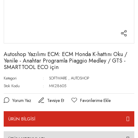
Autoshop Yazılımı ECM: ECM Honda K-hattını Oku /
Yenile - Anahtar Programla Piaggio Medley / GTS -
SMARTTOOL ECO için
Kategori
SOFTWARE
,
AUTOSHOP
Stok Kodu
MK28605
Yorum Yaz
Tavsiye Et
ÜRÜN BİLGİSİ