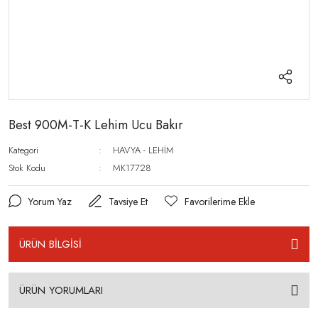
Best 900M-T-K Lehim Ucu Bakır
Kategori
HAVYA - LEHİM
Stok Kodu
MK17728
Yorum Yaz
Tavsiye Et
ÜRÜN BİLGİSİ
ÜRÜN YORUMLARI