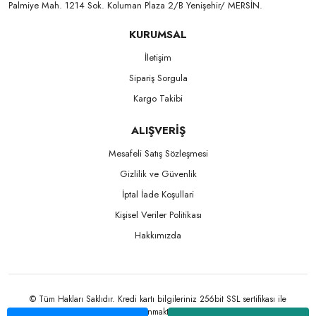
Palmiye Mah. 1214 Sok. Koluman Plaza 2/B Yenişehir/ MERSİN.ㅤㅤㅤㅤㅤㅤㅤㅤㅤㅤㅤㅤㅤㅤㅤㅤㅤㅤㅤㅤㅤㅤㅤㅤㅤㅤㅤㅤㅤㅤㅤㅤㅤㅤㅤ ㅤㅤㅤㅤㅤㅤㅤㅤㅤㅤ
KURUMSAL
İletişim
Sipariş Sorgula
Kargo Takibi
ALIŞVERİŞ
Mesafeli Satış Sözleşmesi
Gizlilik ve Güvenlik
İptal İade Koşullari
Kişisel Veriler Politikası
Hakkımızda
© Tüm Hakları Saklıdır. Kredi kartı bilgileriniz 256bit SSL sertifikası ile
korunmaktadır.