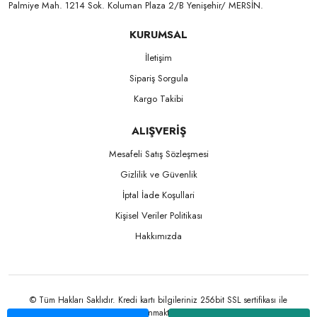
Palmiye Mah. 1214 Sok. Koluman Plaza 2/B Yenişehir/ MERSİN.ㅤㅤㅤㅤㅤㅤㅤㅤㅤㅤㅤㅤㅤㅤㅤㅤㅤㅤㅤㅤㅤㅤㅤㅤㅤㅤㅤㅤㅤㅤㅤㅤㅤㅤㅤ ㅤㅤㅤㅤㅤㅤㅤㅤㅤㅤ
KURUMSAL
İletişim
Sipariş Sorgula
Kargo Takibi
ALIŞVERİŞ
Mesafeli Satış Sözleşmesi
Gizlilik ve Güvenlik
İptal İade Koşullari
Kişisel Veriler Politikası
Hakkımızda
© Tüm Hakları Saklıdır. Kredi kartı bilgileriniz 256bit SSL sertifikası ile
korunmaktadır.