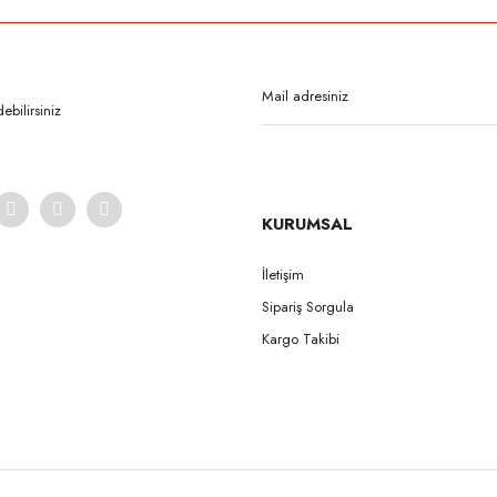
Bu ürüne ilk yorumu siz yapın!
Yorum Yaz
bilirsiniz
KURUMSAL
İletişim
Sipariş Sorgula
Gönder
Kargo Takibi