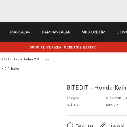
MARKALAR
KAMPANYALAR
MK3 ÜRETİM
DOW
5000 TL VE ÜZERİ ÜCRETSİZ KARGO!
ITEDIT - Honda Keihin 2.0 Turbo
BITEDIT - Honda Keih
Kategori
SOFTWARE
,
Stok Kodu
MK22913
Yorum Yaz
Tavsiye Et