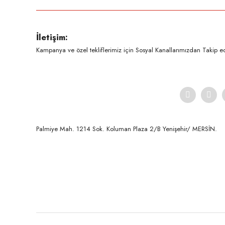
Ürün resmi kalitesiz, bozuk veya görüntülenemiyor.
İletişim:
Ürün açıklamasında eksik bilgiler bulunuyor.
Kampanya ve özel tekliflerimiz için Sosyal Kanallarımızdan Takip ede
Ürün bilgilerinde hatalar bulunuyor.
Ürün fiyatı diğer sitelerden daha pahalı.
Bu ürüne benzer farklı alternatifler olmalı.
Palmiye Mah. 1214 Sok. Koluman Plaza 2/B Yenişehir/ MERSİN.ㅤㅤㅤㅤㅤㅤㅤㅤㅤㅤㅤㅤㅤㅤㅤㅤㅤㅤㅤㅤㅤㅤㅤㅤㅤㅤㅤㅤㅤㅤㅤㅤㅤㅤㅤ ㅤㅤㅤㅤㅤㅤㅤㅤㅤㅤ