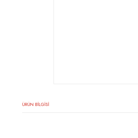
ÜRÜN BİLGİSİ
Bu ürünün fiyat bilgisi, resim, ürün açıklamalarında ve diğer konula
Görüş ve önerileriniz için teşekkür ederiz.