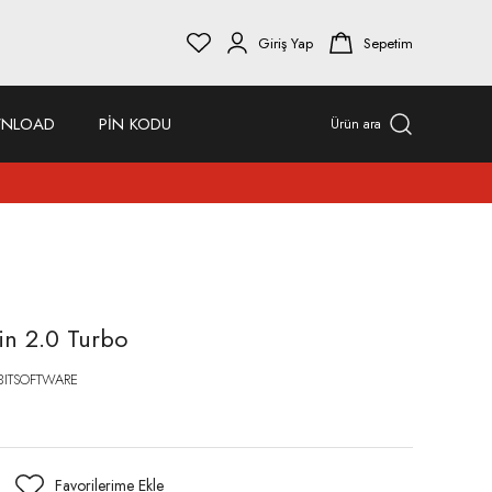
Giriş Yap
Sepetim
NLOAD
PİN KODU
Ürün ara
in 2.0 Turbo
BITSOFTWARE