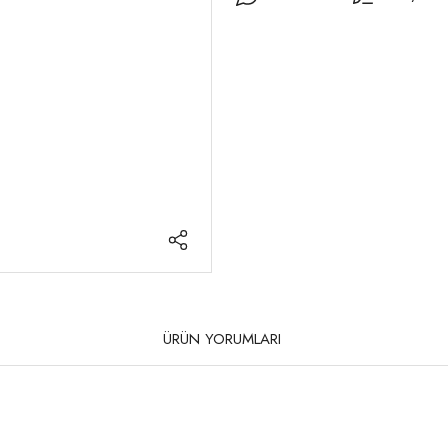
ÜRÜN YORUMLARI
rda yetersiz gördüğünüz noktaları öneri formunu kullanarak tarafımıza iletebilirsi