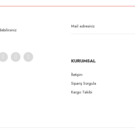
Bu ürüne ilk yorumu siz yapın!
Yorum Yaz
bilirsiniz
KURUMSAL
İletişim
Sipariş Sorgula
Gönder
Kargo Takibi