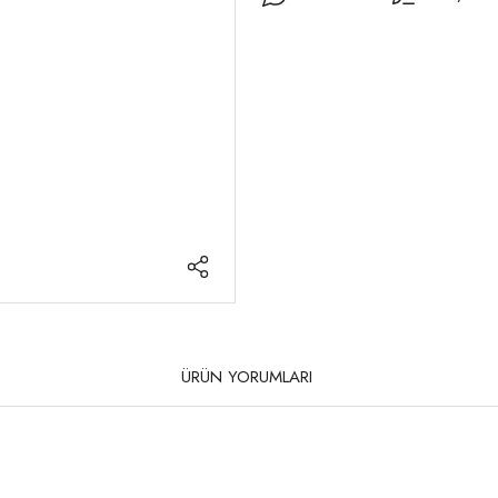
ÜRÜN YORUMLARI
rda yetersiz gördüğünüz noktaları öneri formunu kullanarak tarafımıza iletebilirsi