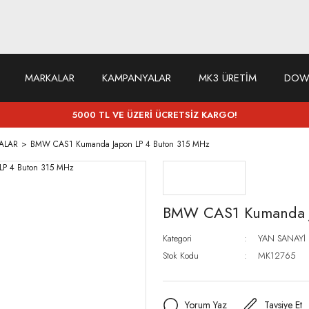
MARKALAR
KAMPANYALAR
MK3 ÜRETİM
DOW
5000 TL VE ÜZERİ ÜCRETSİZ KARGO!
ALAR
BMW CAS1 Kumanda Japon LP 4 Buton 315 MHz
BMW CAS1 Kumanda J
Kategori
YAN SANAYİ
Stok Kodu
MK12765
Yorum Yaz
Tavsiye Et