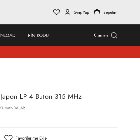
Giriş Yap
Sepetim
NLOAD
PİN KODU
Ürün ara
apon LP 4 Buton 315 MHz
 KUMANDALAR