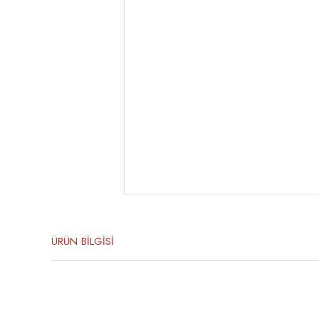
ÜRÜN BİLGİSİ
Bu ürünün fiyat bilgisi, resim, ürün açıklamalarında ve diğer konula
Görüş ve önerileriniz için teşekkür ederiz.