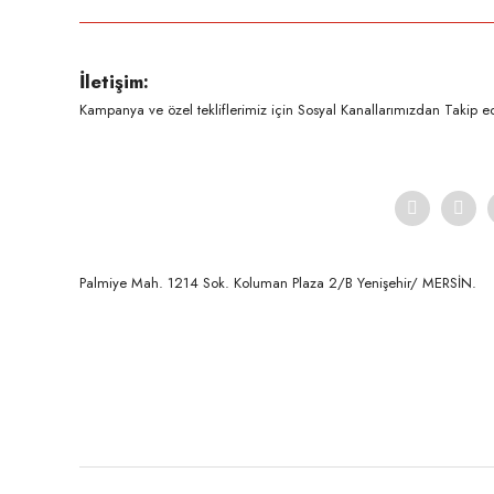
Ürün resmi kalitesiz, bozuk veya görüntülenemiyor.
İletişim:
Ürün açıklamasında eksik bilgiler bulunuyor.
Kampanya ve özel tekliflerimiz için Sosyal Kanallarımızdan Takip ede
Ürün bilgilerinde hatalar bulunuyor.
Ürün fiyatı diğer sitelerden daha pahalı.
Bu ürüne benzer farklı alternatifler olmalı.
Palmiye Mah. 1214 Sok. Koluman Plaza 2/B Yenişehir/ MERSİN.ㅤㅤㅤㅤㅤㅤㅤㅤㅤㅤㅤㅤㅤㅤㅤㅤㅤㅤㅤㅤㅤㅤㅤㅤㅤㅤㅤㅤㅤㅤㅤㅤㅤㅤㅤ ㅤㅤㅤㅤㅤㅤㅤㅤㅤㅤ