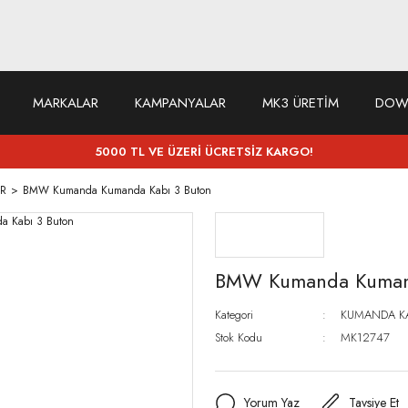
MARKALAR
KAMPANYALAR
MK3 ÜRETİM
DOW
5000 TL VE ÜZERİ ÜCRETSİZ KARGO!
R
BMW Kumanda Kumanda Kabı 3 Buton
BMW Kumanda Kumand
Kategori
KUMANDA K
Stok Kodu
MK12747
Yorum Yaz
Tavsiye Et