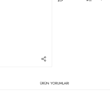
ÜRÜN YORUMLARI
rda yetersiz gördüğünüz noktaları öneri formunu kullanarak tarafımıza iletebilirsi