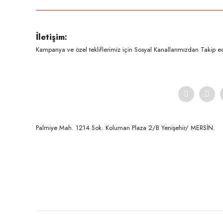
Ürün resmi kalitesiz, bozuk veya görüntülenemiyor.
İletişim:
Ürün açıklamasında eksik bilgiler bulunuyor.
Kampanya ve özel tekliflerimiz için Sosyal Kanallarımızdan Takip ede
Ürün bilgilerinde hatalar bulunuyor.
Ürün fiyatı diğer sitelerden daha pahalı.
Bu ürüne benzer farklı alternatifler olmalı.
Palmiye Mah. 1214 Sok. Koluman Plaza 2/B Yenişehir/ MERSİN.ㅤㅤㅤㅤㅤㅤㅤㅤㅤㅤㅤㅤㅤㅤㅤㅤㅤㅤㅤㅤㅤㅤㅤㅤㅤㅤㅤㅤㅤㅤㅤㅤㅤㅤㅤ ㅤㅤㅤㅤㅤㅤㅤㅤㅤㅤ