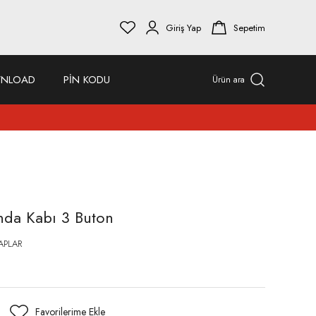
Giriş Yap
Sepetim
NLOAD
PİN KODU
Ürün ara
a Kabı 3 Buton
APLAR