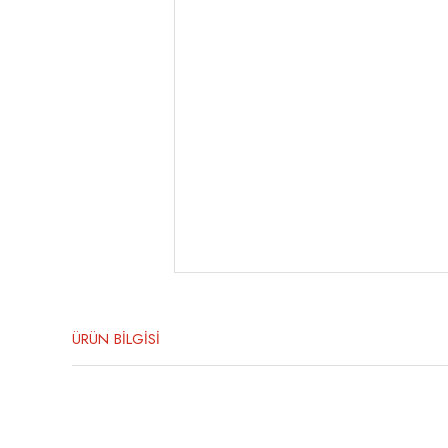
ÜRÜN BİLGİSİ
Bu ürünün fiyat bilgisi, resim, ürün açıklamalarında ve diğer konula
Görüş ve önerileriniz için teşekkür ederiz.