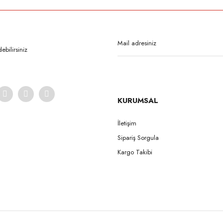
Bu ürüne ilk yorumu siz yapın!
Yorum Yaz
bilirsiniz
KURUMSAL
İletişim
Sipariş Sorgula
Gönder
Kargo Takibi