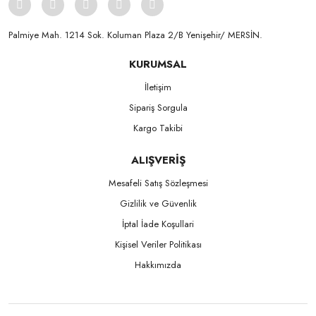
Palmiye Mah. 1214 Sok. Koluman Plaza 2/B Yenişehir/ MERSİN.ㅤㅤㅤㅤㅤㅤㅤㅤㅤㅤㅤㅤㅤㅤㅤㅤㅤㅤㅤㅤㅤㅤㅤㅤㅤㅤㅤㅤㅤㅤㅤㅤㅤㅤㅤ ㅤㅤㅤㅤㅤㅤㅤㅤㅤㅤ
KURUMSAL
İletişim
Sipariş Sorgula
Kargo Takibi
ALIŞVERİŞ
Mesafeli Satış Sözleşmesi
Gizlilik ve Güvenlik
İptal İade Koşullari
Kişisel Veriler Politikası
Hakkımızda