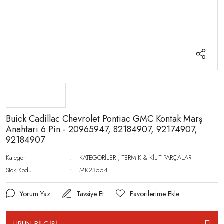
Buick Cadillac Chevrolet Pontiac GMC Kontak Marş
Anahtarı 6 Pin - 20965947, 82184907, 92174907,
92184907
Kategori
KATEGORİLER
,
TERMİK & KİLİT PARÇALARI
Stok Kodu
MK23554
Yorum Yaz
Tavsiye Et