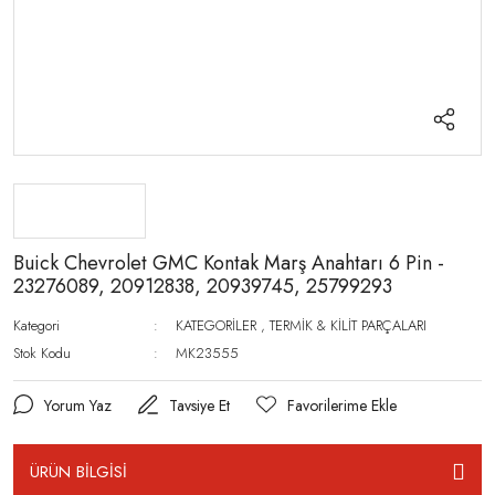
Buick Chevrolet GMC Kontak Marş Anahtarı 6 Pin -
23276089, 20912838, 20939745, 25799293
Kategori
KATEGORİLER
,
TERMİK & KİLİT PARÇALARI
Stok Kodu
MK23555
Yorum Yaz
Tavsiye Et
ÜRÜN BİLGİSİ