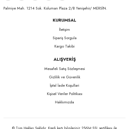
Palmiye Mah. 1214 Sok. Koluman Plaza 2/B Yenişehir/ MERSİN.ㅤㅤㅤㅤㅤㅤㅤㅤㅤㅤㅤㅤㅤㅤㅤㅤㅤㅤㅤㅤㅤㅤㅤㅤㅤㅤㅤㅤㅤㅤㅤㅤㅤㅤㅤ ㅤㅤㅤㅤㅤㅤㅤㅤㅤㅤ
KURUMSAL
İletişim
Sipariş Sorgula
Kargo Takibi
ALIŞVERİŞ
Mesafeli Satış Sözleşmesi
Gizlilik ve Güvenlik
İptal İade Koşullari
Kişisel Veriler Politikası
Hakkımızda
© Tüm Hakları Saklıdır. Kredi kartı bilgileriniz 256bit SSL sertifikası ile