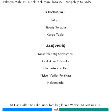
Palmiye Mah. 1214 Sok. Koluman Plaza 2/B Yenişehir/ MERSİN.ㅤㅤㅤㅤㅤㅤㅤㅤㅤㅤㅤㅤㅤㅤㅤㅤㅤㅤㅤㅤㅤㅤㅤㅤㅤㅤㅤㅤㅤㅤㅤㅤㅤㅤㅤ ㅤㅤㅤㅤㅤㅤㅤㅤㅤㅤ
KURUMSAL
İletişim
Sipariş Sorgula
Kargo Takibi
ALIŞVERİŞ
Mesafeli Satış Sözleşmesi
Gizlilik ve Güvenlik
İptal İade Koşullari
Kişisel Veriler Politikası
Hakkımızda
© Tüm Hakları Saklıdır. Kredi kartı bilgileriniz 256bit SSL sertifikası ile
korunmaktadır.