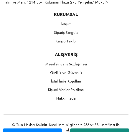
Palmiye Mah. 1214 Sok. Koluman Plaza 2/B Yenişehir/ MERSİN.ㅤㅤㅤㅤㅤㅤㅤㅤㅤㅤㅤㅤㅤㅤㅤㅤㅤㅤㅤㅤㅤㅤㅤㅤㅤㅤㅤㅤㅤㅤㅤㅤㅤㅤㅤ ㅤㅤㅤㅤㅤㅤㅤㅤㅤㅤ
KURUMSAL
İletişim
Sipariş Sorgula
Kargo Takibi
ALIŞVERİŞ
Mesafeli Satış Sözleşmesi
Gizlilik ve Güvenlik
İptal İade Koşullari
Kişisel Veriler Politikası
Hakkımızda
© Tüm Hakları Saklıdır. Kredi kartı bilgileriniz 256bit SSL sertifikası ile
korunmaktadır.