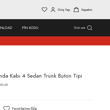
Giriş Yap
Sepetim
NLOAD
PİN KODU
Ürün ara
da Kabı 4 Sedan Trunk Buton Tipi
APLAR