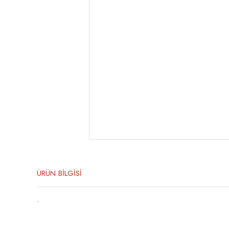
ÜRÜN BİLGİSİ
.
Bu ürünün fiyat bilgisi, resim, ürün açıklamalarında ve diğer konula