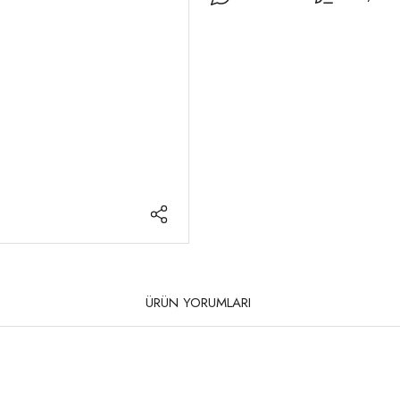
ÜRÜN YORUMLARI
rda yetersiz gördüğünüz noktaları öneri formunu kullanarak tarafımıza iletebilirsi