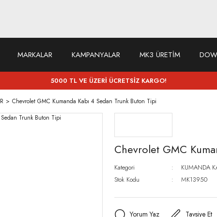
MARKALAR
KAMPANYALAR
MK3 ÜRETİM
DOW
5000 TL VE ÜZERİ ÜCRETSİZ KARGO!
R
Chevrolet GMC Kumanda Kabı 4 Sedan Trunk Buton Tipi
Chevrolet GMC Kuman
Kategori
KUMANDA K
Stok Kodu
MK13950
Yorum Yaz
Tavsiye Et