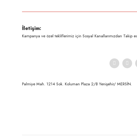
Görüş ve önerileriniz için teşekkür ederiz.
Ürün resmi kalitesiz, bozuk veya görüntülenemiyor.
İletişim:
Ürün açıklamasında eksik bilgiler bulunuyor.
Kampanya ve özel tekliflerimiz için Sosyal Kanallarımızdan Takip ede
Ürün bilgilerinde hatalar bulunuyor.
Ürün fiyatı diğer sitelerden daha pahalı.
Bu ürüne benzer farklı alternatifler olmalı.
Palmiye Mah. 1214 Sok. Koluman Plaza 2/B Yenişehir/ MERSİN.ㅤㅤㅤㅤㅤㅤㅤㅤㅤㅤㅤㅤㅤㅤㅤㅤㅤㅤㅤㅤㅤㅤㅤㅤㅤㅤㅤㅤㅤㅤㅤㅤㅤㅤㅤ ㅤㅤㅤㅤㅤㅤㅤㅤㅤㅤ