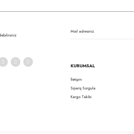
Bu ürüne ilk yorumu siz yapın!
Yorum Yaz
bilirsiniz
KURUMSAL
İletişim
Sipariş Sorgula
Gönder
Kargo Takibi