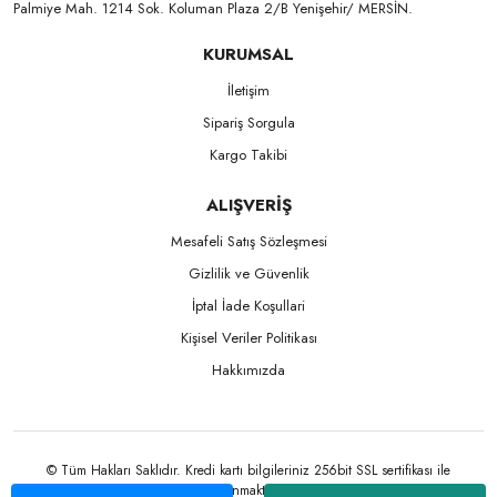
Palmiye Mah. 1214 Sok. Koluman Plaza 2/B Yenişehir/ MERSİN.ㅤㅤㅤㅤㅤㅤㅤㅤㅤㅤㅤㅤㅤㅤㅤㅤㅤㅤㅤㅤㅤㅤㅤㅤㅤㅤㅤㅤㅤㅤㅤㅤㅤㅤㅤ ㅤㅤㅤㅤㅤㅤㅤㅤㅤㅤ
KURUMSAL
İletişim
Sipariş Sorgula
Kargo Takibi
ALIŞVERİŞ
Mesafeli Satış Sözleşmesi
Gizlilik ve Güvenlik
İptal İade Koşullari
Kişisel Veriler Politikası
Hakkımızda
© Tüm Hakları Saklıdır. Kredi kartı bilgileriniz 256bit SSL sertifikası ile
korunmaktadır.