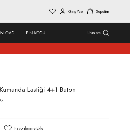
Giriş Yap
Sepetim
NLOAD
PİN KODU
Ürün ara
Kumanda Lastiği 4+1 Buton
AR