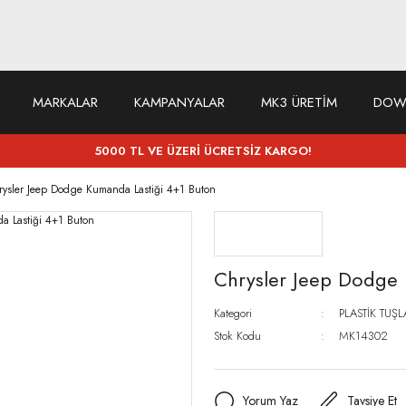
MARKALAR
KAMPANYALAR
MK3 ÜRETİM
DOW
5000 TL VE ÜZERİ ÜCRETSİZ KARGO!
rysler Jeep Dodge Kumanda Lastiği 4+1 Buton
Chrysler Jeep Dodge 
Kategori
PLASTİK TUŞL
Stok Kodu
MK14302
Yorum Yaz
Tavsiye Et