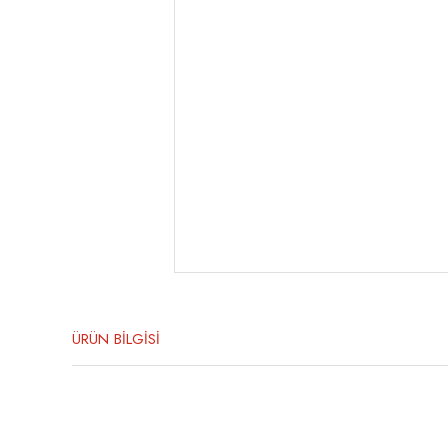
ÜRÜN BİLGİSİ
Bu ürünün fiyat bilgisi, resim, ürün açıklamalarında ve diğer konula
Görüş ve önerileriniz için teşekkür ederiz.