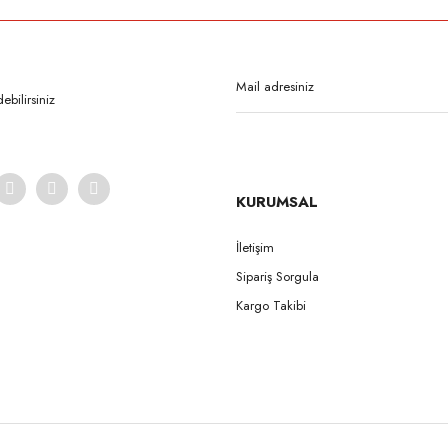
Bu ürüne ilk yorumu siz yapın!
Yorum Yaz
bilirsiniz
KURUMSAL
İletişim
Sipariş Sorgula
Gönder
Kargo Takibi