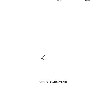
ÜRÜN YORUMLARI
rda yetersiz gördüğünüz noktaları öneri formunu kullanarak tarafımıza iletebilirsi