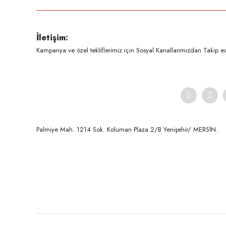
Ürün resmi kalitesiz, bozuk veya görüntülenemiyor.
İletişim:
Ürün açıklamasında eksik bilgiler bulunuyor.
Kampanya ve özel tekliflerimiz için Sosyal Kanallarımızdan Takip ede
Ürün bilgilerinde hatalar bulunuyor.
Ürün fiyatı diğer sitelerden daha pahalı.
Bu ürüne benzer farklı alternatifler olmalı.
Palmiye Mah. 1214 Sok. Koluman Plaza 2/B Yenişehir/ MERSİN.ㅤㅤㅤㅤㅤㅤㅤㅤㅤㅤㅤㅤㅤㅤㅤㅤㅤㅤㅤㅤㅤㅤㅤㅤㅤㅤㅤㅤㅤㅤㅤㅤㅤㅤㅤ ㅤㅤㅤㅤㅤㅤㅤㅤㅤㅤ