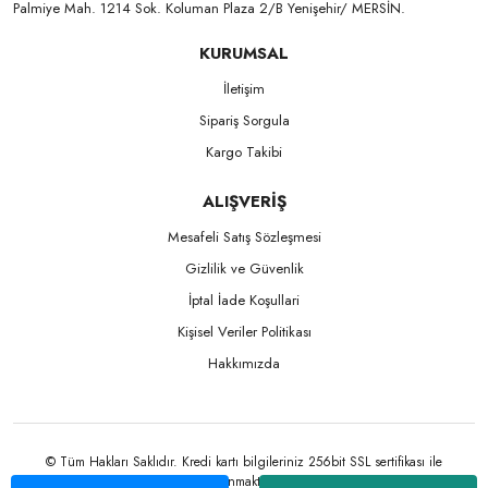
Palmiye Mah. 1214 Sok. Koluman Plaza 2/B Yenişehir/ MERSİN.ㅤㅤㅤㅤㅤㅤㅤㅤㅤㅤㅤㅤㅤㅤㅤㅤㅤㅤㅤㅤㅤㅤㅤㅤㅤㅤㅤㅤㅤㅤㅤㅤㅤㅤㅤ ㅤㅤㅤㅤㅤㅤㅤㅤㅤㅤ
KURUMSAL
İletişim
Sipariş Sorgula
Kargo Takibi
ALIŞVERİŞ
Mesafeli Satış Sözleşmesi
Gizlilik ve Güvenlik
İptal İade Koşullari
Kişisel Veriler Politikası
Hakkımızda
© Tüm Hakları Saklıdır. Kredi kartı bilgileriniz 256bit SSL sertifikası ile
korunmaktadır.