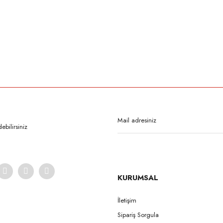
rda yetersiz gördüğünüz noktaları öneri formunu kullanarak tarafımıza iletebilirsi
Bu ürüne ilk yorumu siz yapın!
Yorum Yaz
bilirsiniz
KURUMSAL
İletişim
Sipariş Sorgula
Gönder