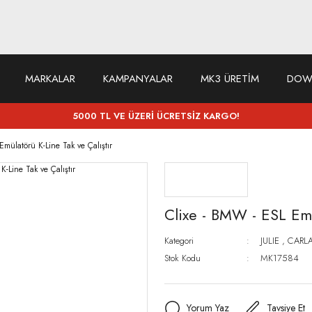
MARKALAR
KAMPANYALAR
MK3 ÜRETİM
DOW
5000 TL VE ÜZERİ ÜCRETSİZ KARGO!
mülatörü K-Line Tak ve Çalıştır
Clixe - BMW - ESL Emü
Kategori
JULIE
,
CARL
Stok Kodu
MK17584
Yorum Yaz
Tavsiye Et