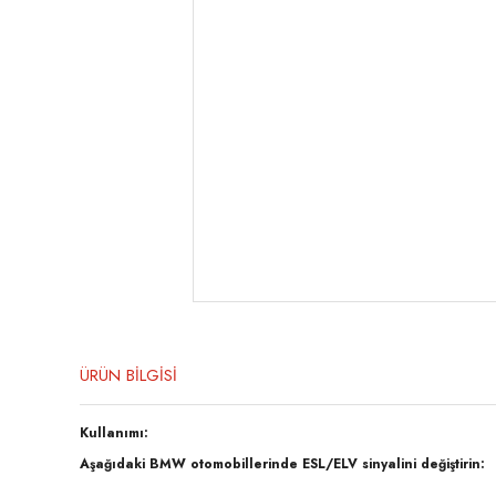
ÜRÜN BİLGİSİ
Kullanımı:
Aşağıdaki BMW otomobillerinde ESL/ELV sinyalini değiştirin: