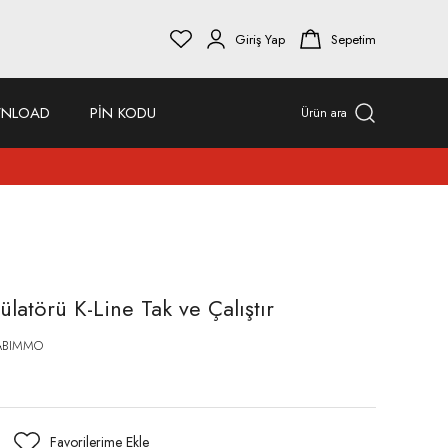
Giriş Yap
Sepetim
NLOAD
PİN KODU
Ürün ara
latörü K-Line Tak ve Çalıştır
ABIMMO