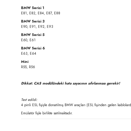
BMW Serisi 1
E81, E82, E84, E87, E88
BMW Serisi 3
E90, E91, E92, E93
BMW Serisi 5
E60, E61
BMW Serisi 6
E63, E64
Mini
R55, R56
Dikkat: CAS modülündeki hata sayacının sıfırlanması gerekir!
Test edildi:
4 pinli ESL fişiyle donatılmış BMW araçları (ESL fişinden gelen kablolar
Emülatör fişle birlikte satılmaktadır.