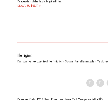
Kılavuzdan daha fazla bilgi edinin:
KILAVUZU İNDİR >
Bu ürünün fiyat bilgisi, resim, ürün açıklamalarında ve diğer konula
Görüş ve önerileriniz için teşekkür ederiz.
Ürün resmi kalitesiz, bozuk veya görüntülenemiyor.
İletişim:
Ürün açıklamasında eksik bilgiler bulunuyor.
Kampanya ve özel tekliflerimiz için Sosyal Kanallarımızdan Takip ede
Ürün bilgilerinde hatalar bulunuyor.
Ürün fiyatı diğer sitelerden daha pahalı.
Bu ürüne benzer farklı alternatifler olmalı.
Palmiye Mah. 1214 Sok. Koluman Plaza 2/B Yenişehir/ MERSİN.ㅤㅤㅤㅤㅤㅤㅤㅤㅤㅤㅤㅤㅤㅤㅤㅤㅤㅤㅤㅤㅤㅤㅤㅤㅤㅤㅤㅤㅤㅤㅤㅤㅤㅤㅤ ㅤㅤㅤㅤㅤㅤㅤㅤㅤㅤ