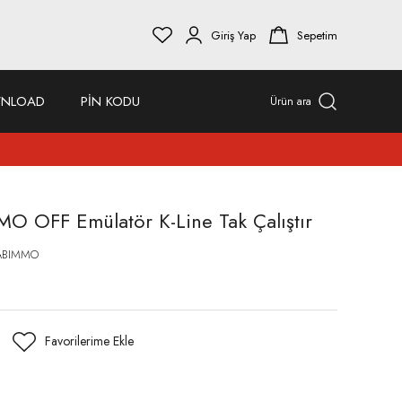
Giriş Yap
Sepetim
NLOAD
PİN KODU
Ürün ara
MO OFF Emülatör K-Line Tak Çalıştır
ABIMMO