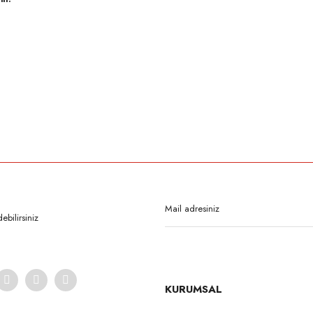
rda yetersiz gördüğünüz noktaları öneri formunu kullanarak tarafımıza iletebilirsi
Bu ürüne ilk yorumu siz yapın!
Yorum Yaz
bilirsiniz
KURUMSAL