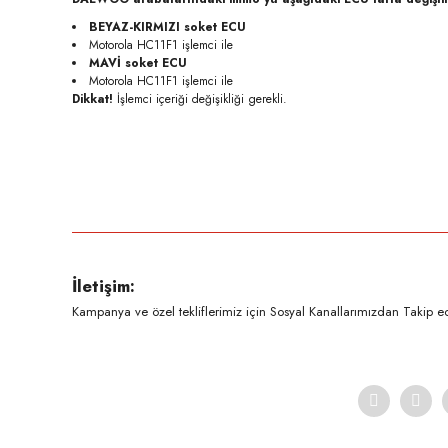
BEYAZ-KIRMIZI soket ECU
Motorola HC11F1 işlemci ile
MAVİ soket ECU
Motorola HC11F1 işlemci ile
Dikkat!
İşlemci içeriği değişikliği gerekli.
Bu ürünün fiyat bilgisi, resim, ürün açıklamalarında ve diğer konula
Görüş ve önerileriniz için teşekkür ederiz.
Ürün resmi kalitesiz, bozuk veya görüntülenemiyor.
İletişim:
Ürün açıklamasında eksik bilgiler bulunuyor.
Kampanya ve özel tekliflerimiz için Sosyal Kanallarımızdan Takip ede
Ürün bilgilerinde hatalar bulunuyor.
Ürün fiyatı diğer sitelerden daha pahalı.
Bu ürüne benzer farklı alternatifler olmalı.