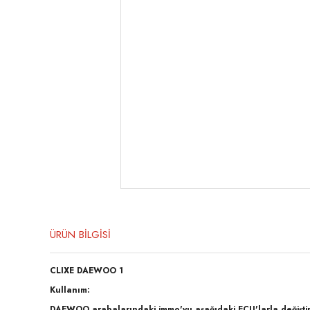
ÜRÜN BİLGİSİ
CLIXE DAEWOO 1
Kullanım:
DAEWOO arabalarındaki immo'yu aşağıdaki ECU'larla değiştir