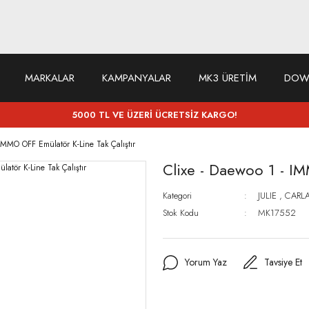
MARKALAR
KAMPANYALAR
MK3 ÜRETİM
DOW
5000 TL VE ÜZERİ ÜCRETSİZ KARGO!
 IMMO OFF Emülatör K-Line Tak Çalıştır
Clixe - Daewoo 1 - IM
Kategori
JULIE
,
CARL
Stok Kodu
MK17552
Yorum Yaz
Tavsiye Et